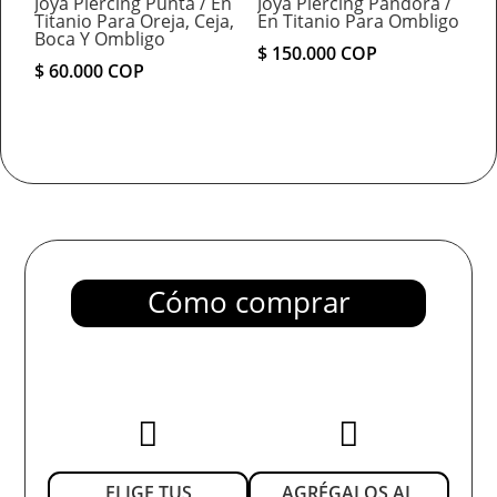
Joya Piercing Punta / En
Joya Piercing Pandora /
Titanio Para Oreja, Ceja,
En Titanio Para Ombligo
Boca Y Ombligo
$
150.000
COP
$
60.000
COP
Cómo comprar


ELIGE TUS
AGRÉGALOS AL