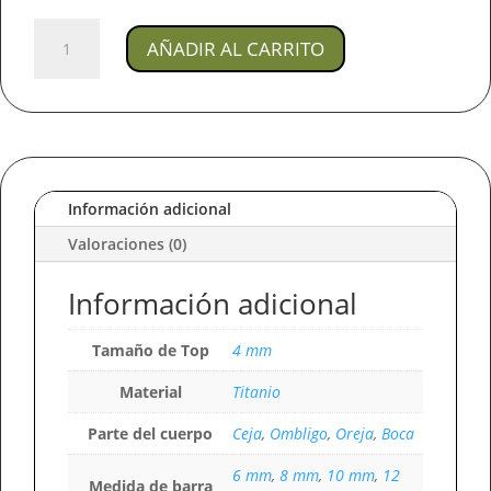
Joya
AÑADIR AL CARRITO
Piercing
Saturno
/
En
Titanio
Para
Oreja,
Información adicional
Ceja,
Valoraciones (0)
Boca
Y
Información adicional
Ombligo
cantidad
Tamaño de Top
4 mm
Material
Titanio
Parte del cuerpo
Ceja
,
Ombligo
,
Oreja
,
Boca
6 mm
,
8 mm
,
10 mm
,
12
Medida de barra