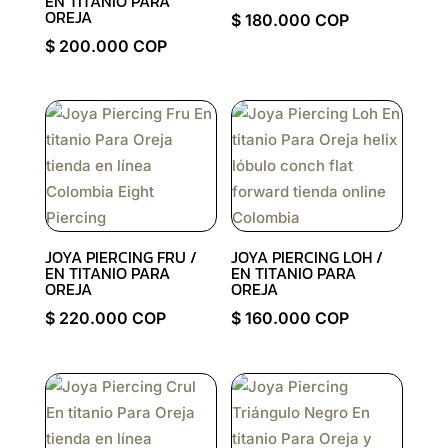
EN TITANIO PARA
OREJA
$
180.000
COP
$
200.000
COP
JOYA PIERCING FRU /
JOYA PIERCING LOH /
EN TITANIO PARA
EN TITANIO PARA
OREJA
OREJA
$
220.000
COP
$
160.000
COP