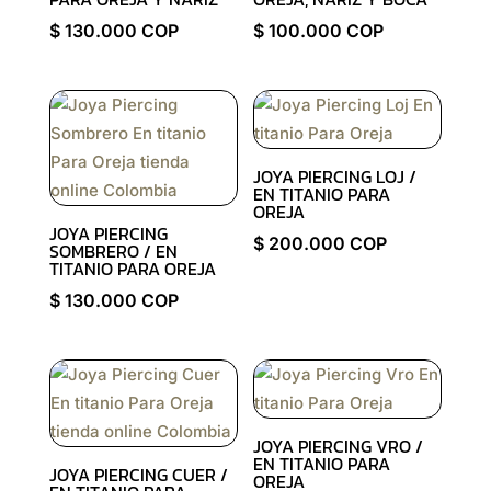
$
130.000
COP
$
100.000
COP
JOYA PIERCING LOJ /
EN TITANIO PARA
OREJA
JOYA PIERCING
$
200.000
COP
SOMBRERO / EN
TITANIO PARA OREJA
$
130.000
COP
JOYA PIERCING VRO /
EN TITANIO PARA
JOYA PIERCING CUER /
OREJA