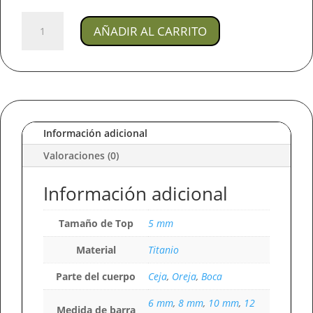
Joya
AÑADIR AL CARRITO
Piercing
Margarita
/
En
Titanio
Para
Oreja,
Información adicional
Ceja,
Valoraciones (0)
Boca
Y
Información adicional
Ombligo
cantidad
Tamaño de Top
5 mm
Material
Titanio
Parte del cuerpo
Ceja
,
Oreja
,
Boca
6 mm
,
8 mm
,
10 mm
,
12
Medida de barra