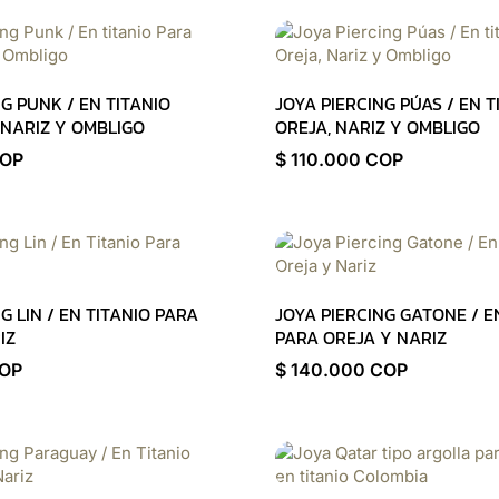
NG PUNK / EN TITANIO
JOYA PIERCING PÚAS / EN T
 NARIZ Y OMBLIGO
OREJA, NARIZ Y OMBLIGO
OP
$
110.000
COP
G LIN / EN TITANIO PARA
JOYA PIERCING GATONE / E
IZ
PARA OREJA Y NARIZ
OP
$
140.000
COP