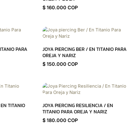
$
160.000
COP
TITANIO PARA
JOYA PIERCING BER / EN TITANIO PARA
OREJA Y NARIZ
$
150.000
COP
 EN TITANIO
JOYA PIERCING RESILIENCIA / EN
TITANIO PARA OREJA Y NARIZ
$
180.000
COP