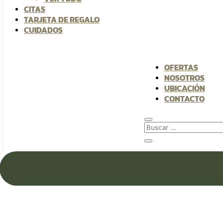
CITAS
TARJETA DE REGALO
CUIDADOS
OFERTAS
NOSOTROS
UBICACIÓN
CONTACTO