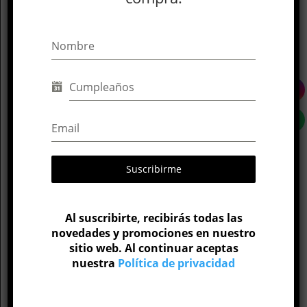
Tamaño de Top
8 mm
Material
Titanio
Parte del cuerpo
Oreja
Calibre
16G
Suscribirme
Medida de barra
6 mm
,
8 mm
,
10 mm
,
12 mm
Al suscribirte, recibirás todas las
novedades y promociones en nuestro
sitio web. Al continuar aceptas
nuestra
Política de privacidad
Productos relacionados