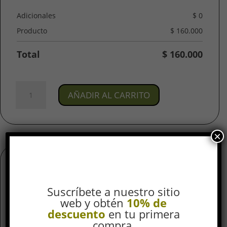
Adicionales
$
0
Producto
$
160.000
Total
$
160.000
Joya
AÑADIR AL CARRITO
Piercing
Lola
/
En
×
titanio
Para
Oreja
Información adicional
cantidad
Valoraciones (0)
Suscríbete a nuestro sitio
web y obtén
10% de
Información adicional
descuento
en tu primera
compra.