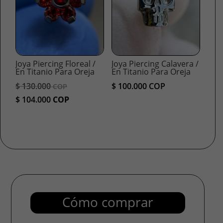
Joya Piercing Floreal /
Joya Piercing Calavera /
En Titanio Para Oreja
En Titanio Para Oreja
El
$
130.000
$
100.000
COP
COP
precio
El
$
104.000
COP
original
precio
era:
actual
$ 130.000
es:
COP.
$ 104.000
COP.
Cómo comprar