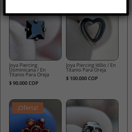
Joya Piercing
Joya Piercing Idilio / En
Dominicana / En
Titanio Para Oreja
Titanio Para Oreja
$
100.000
COP
$
90.000
COP
¡Oferta!