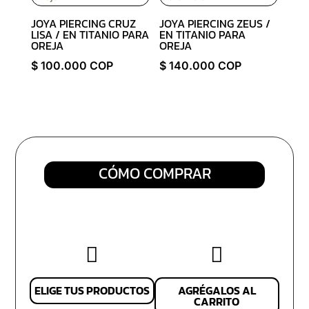
JOYA PIERCING CRUZ
JOYA PIERCING ZEUS /
LISA / EN TITANIO PARA
EN TITANIO PARA
OREJA
OREJA
$
100.000
COP
$
140.000
COP
CÓMO COMPRAR


ELIGE TUS PRODUCTOS
AGRÉGALOS AL
CARRITO