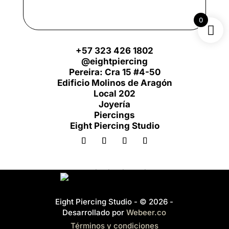
0
+57 323 426 1802
@eightpiercing
Pereira: Cra 15 #4-50
Edificio Molinos de Aragón
Local 202
Joyería
Piercings
Eight Piercing Studio
Eight Piercing Studio - © 2026 -
Desarrollado por
Webeer.co
Términos y condiciones