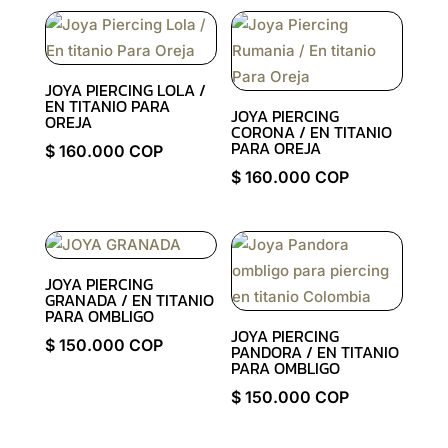
JOYA PIERCING LOLA /
EN TITANIO PARA
JOYA PIERCING
OREJA
CORONA / EN TITANIO
PARA OREJA
$
160.000
COP
$
160.000
COP
JOYA PIERCING
GRANADA / EN TITANIO
PARA OMBLIGO
JOYA PIERCING
$
150.000
COP
PANDORA / EN TITANIO
PARA OMBLIGO
$
150.000
COP