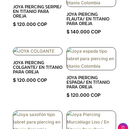
JOYA PIERCING SERPIE/
EN TITANIO PARA
JOYA PIERCING
OREJA
FLAUTA/ EN TITANIO
PARA OREJA
$
120.000
COP
$
140.000
COP
JOYA PIERCING
COLGANTE/ EN TITANIO
PARA OREJA
JOYA PIERCING
$
120.000
COP
ESPADA/ EN TITANIO
PARA OREJA
$
120.000
COP