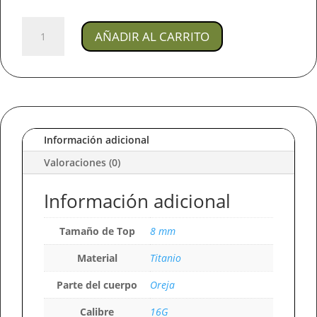
Joya
AÑADIR AL CARRITO
Piercing
Colgante/
En
Titanio
Para
Oreja
cantidad
Información adicional
Valoraciones (0)
Información adicional
Tamaño de Top
8 mm
Material
Titanio
Parte del cuerpo
Oreja
Calibre
16G