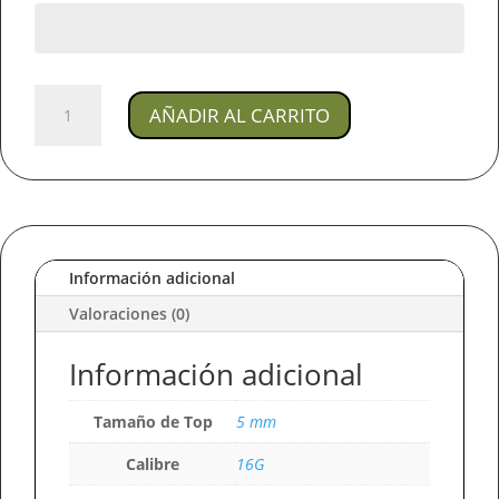
Joya
AÑADIR AL CARRITO
Piercing
Albania
/
En
titanio
Para
Oreja
Información adicional
y
Valoraciones (0)
Boca
cantidad
Información adicional
Tamaño de Top
5 mm
Calibre
16G