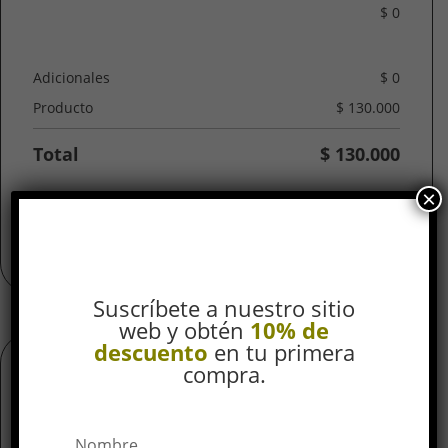
$
0
Adicionales
$
0
Producto
$
130.000
Total
$
130.000
×
Joya
AÑADIR AL CARRITO
Piercing
Unicornio
/
Suscríbete a nuestro sitio
En
web y obtén
10% de
titanio
descuento
en tu primera
Para
compra.
Oreja
Información adicional
cantidad
Valoraciones (0)