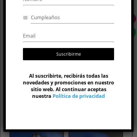
Información adicional
Parte del cuerpo
Oreja
Tamaño de Top
6 mm
Material
Titanio
Calibre
16G
Suscribirme
6 mm
,
8 mm
,
10 mm
,
12
Medida de barra
mm
Al suscribirte, recibirás todas las
novedades y promociones en nuestro
sitio web. Al continuar aceptas
nuestra
Política de privacidad
Productos relacionados