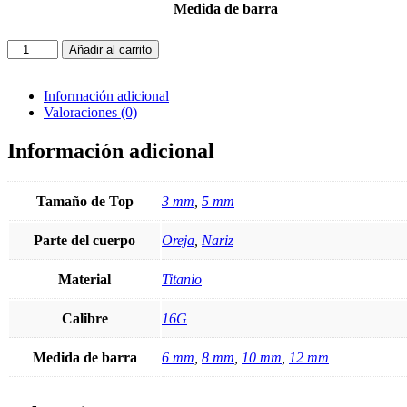
Medida de barra
Joya
Añadir al carrito
Piercing
Trinity
Rosa
Información adicional
/
Valoraciones (0)
En
titanio
Información adicional
Para
Oreja
y
Tamaño de Top
3 mm
,
5 mm
Nariz
cantidad
Parte del cuerpo
Oreja
,
Nariz
Material
Titanio
Calibre
16G
Medida de barra
6 mm
,
8 mm
,
10 mm
,
12 mm