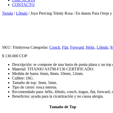
UBICACIÓN
CONTACTO
Tienda
/
Lóbulo
/ Joya Piercing Trinity Rosa / En titanio Para Oreja y
SKU:
Trinityrosa
Categorías:
Conch
,
Flat
,
Forward
,
Helix
,
Lóbulo
,
M
$
130.000
COP
Descripción: se compone de una barra de punta plana y un top 
Material: TITANIO ASTM-F136 CERTIFICADO.
Medida de barra: 6mm, 8mm, 10mm, 12mm.
Calibre: 16G.
Tamaño de top: 3mm, 5mm.
Tipo de cierre: rosca interna.
Recomendado para: hélix, lóbulo, conch, tragus, flat, forward, 
Beneficios: ayuda para la cicatrización y no causa alergia.
Tamaño de Top