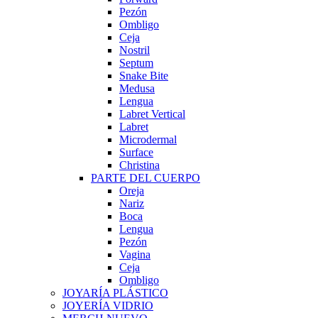
Pezón
Ombligo
Ceja
Nostril
Septum
Snake Bite
Medusa
Lengua
Labret Vertical
Labret
Microdermal
Surface
Christina
PARTE DEL CUERPO
Oreja
Nariz
Boca
Lengua
Pezón
Vagina
Ceja
Ombligo
JOYARÍA PLÁSTICO
JOYERÍA VIDRIO