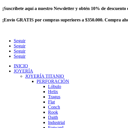
¡Suscríbete aquí a nuestro Newsletter y obtén 10% de descuento
¡Envío GRATIS por compras superiores a $350.000. Compra ah
Seguir
Seguir
Seguir
Seguir
INICIO
JOYERÍA
JOYERÍA TITANIO
PERFORACIÓN
Lóbulo
Helix
Tragus
Flat
Conch
Rook
Daith
Industrial
Forward