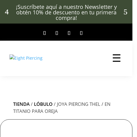
¡Suscríbete aquí a nuestro Newsletter y
¡
obtén 10% de descuento en tu primera
compra!
Suscríbete a nuestro sitio
web y obtén
10% de
descuento
en tu primera
☰
compra.
TIENDA
/
LÓBULO
/ JOYA PIERCING THEL / EN
TITANIO PARA OREJA
Suscribirme