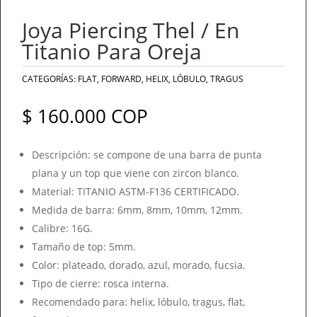
Joya Piercing Thel / En
Al suscribirte, recibirás todas las
Titanio Para Oreja
novedades y promociones en nuestro
sitio web. Al continuar aceptas
CATEGORÍAS:
FLAT
,
FORWARD
,
HELIX
,
LÓBULO
,
TRAGUS
nuestra
Política de privacidad
$
160.000
COP
Descripción: se compone de una barra de punta
plana y un top que viene con zircon blanco.
Material: TITANIO ASTM-F136 CERTIFICADO.
Medida de barra: 6mm, 8mm, 10mm, 12mm.
Calibre: 16G.
Tamaño de top: 5mm.
Color: plateado, dorado, azul, morado, fucsia.
Tipo de cierre: rosca interna.
Recomendado para: helix, lóbulo, tragus, flat,