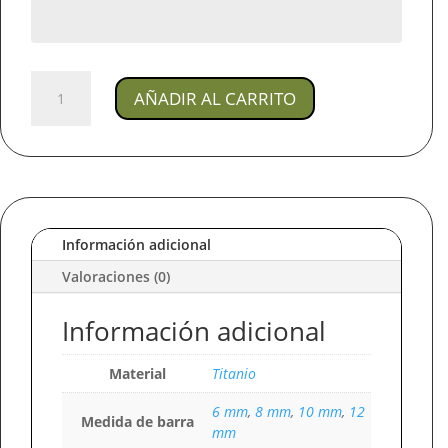
Joya
AÑADIR AL CARRITO
Piercing
Thel
/
En
Titanio
Para
Oreja
Información adicional
cantidad
Valoraciones (0)
Información adicional
Material
Titanio
6 mm
,
8 mm
,
10 mm
,
12
Medida de barra
mm