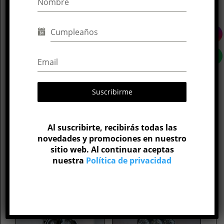
Titanio
Parte del cuerpo
Oreja
Calibre
16G
Medida de barra
Suscribirme
6 mm
,
8 mm
,
10 mm
,
12 mm
Al suscribirte, recibirás todas las
novedades y promociones en nuestro
sitio web. Al continuar aceptas
Productos relacionados
nuestra
Política de privacidad