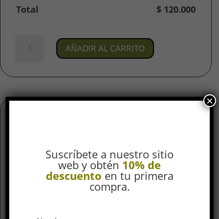
Total
$
120.000
Joya
AÑADIR AL CARRITO
Piercing
Colibrí
/
En
Titanio
×
Para
Oreja
Información adicional
cantidad
Valoraciones (0)
Suscríbete a nuestro sitio
Información adicional
web y obtén
10% de
descuento
en tu primera
Tamaño de Top
compra.
9 mm
Material