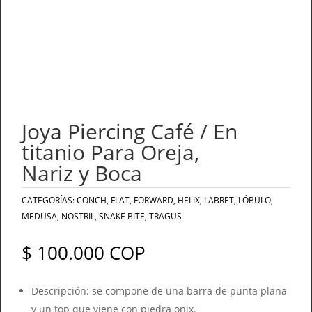
Joya Piercing Café / En
titanio Para Oreja,
Nariz y Boca
CATEGORÍAS:
CONCH
,
FLAT
,
FORWARD
,
HELIX
,
LABRET
,
LÓBULO
,
MEDUSA
,
NOSTRIL
,
SNAKE BITE
,
TRAGUS
$
100.000
COP
Descripción: se compone de una barra de punta plana
y un top que viene con piedra onix.