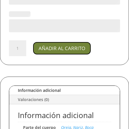
Joya
AÑADIR AL CARRITO
Piercing
Café
/
En
titanio
Para
Oreja,
Información adicional
Nariz
Valoraciones (0)
y
Boca
Información adicional
cantidad
Parte del cuerpo
Oreja
,
Nariz
,
Boca