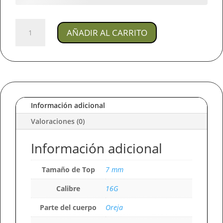
Joya
AÑADIR AL CARRITO
Piercing
Bombo/
En
Titanio
Para
Oreja
cantidad
Información adicional
Valoraciones (0)
Información adicional
Tamaño de Top
7 mm
Calibre
16G
Parte del cuerpo
Oreja