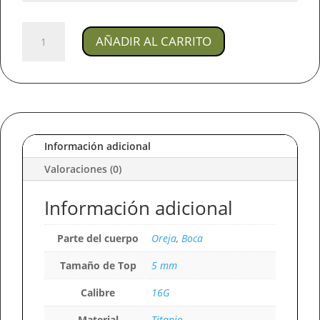
Joya
AÑADIR AL CARRITO
Piercing
Argentina
/
En
Titanio
Para
Oreja
Información adicional
cantidad
Valoraciones (0)
Información adicional
Parte del cuerpo
Oreja
,
Boca
Tamaño de Top
5 mm
Calibre
16G
Material
Titanio