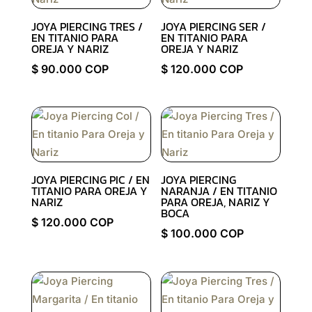
JOYA PIERCING TRES /
JOYA PIERCING SER /
EN TITANIO PARA
EN TITANIO PARA
OREJA Y NARIZ
OREJA Y NARIZ
$
90.000
COP
$
120.000
COP
JOYA PIERCING PIC / EN
JOYA PIERCING
TITANIO PARA OREJA Y
NARANJA / EN TITANIO
NARIZ
PARA OREJA, NARIZ Y
BOCA
$
120.000
COP
$
100.000
COP