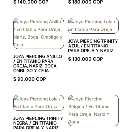
$
140.000
COP
$
180.000
COP
JOYA PIERCING TRINITY
AZUL / EN TITANIO
PARA OREJA Y NARIZ
JOYA PIERCING ANILLO
$
130.000
COP
/ EN TITANIO PARA
OREJA, NARIZ, BOCA,
OMBLIGO Y CEJA
$
90.000
COP
JOYA PIERCING TRINITY
NEGRA / EN TITANIO
PARA OREJA Y NARIZ