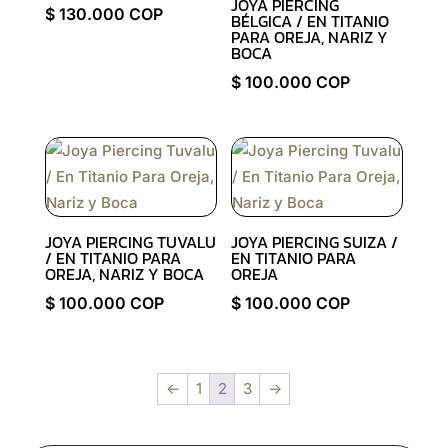
JOYA PIERCING
$
130.000
COP
BÉLGICA / EN TITANIO
PARA OREJA, NARIZ Y
BOCA
$
100.000
COP
JOYA PIERCING TUVALU
JOYA PIERCING SUIZA /
/ EN TITANIO PARA
EN TITANIO PARA
OREJA, NARIZ Y BOCA
OREJA
$
100.000
COP
$
100.000
COP
←
1
2
3
→