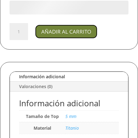
Joya
AÑADIR AL CARRITO
Piercing
RW
/
En
Titanio
Para
Pezon
Información adicional
y
Valoraciones (0)
Tetilla
cantidad
Información adicional
Tamaño de Top
5 mm
Material
Titanio