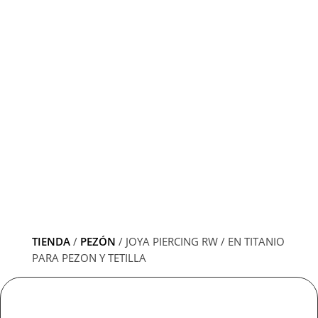
¡Suscríbete aquí a nuestro Newsletter y
obtén 10% de descuento en tu primera
compra!
☰
TIENDA
/
PEZÓN
/ JOYA PIERCING RW / EN TITANIO
PARA PEZON Y TETILLA