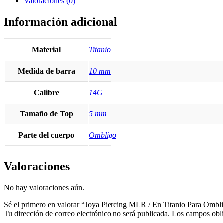
En
Valoraciones (0)
Titanio
Para
Información adicional
Ombligo
cantidad
Material
Titanio
Medida de barra
10 mm
Calibre
14G
Tamaño de Top
5 mm
Parte del cuerpo
Ombligo
Valoraciones
No hay valoraciones aún.
Sé el primero en valorar “Joya Piercing MLR / En Titanio Para Ombl
Tu dirección de correo electrónico no será publicada.
Los campos obli