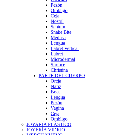
Pezón
Ombligo
Ceja
Nostril
Septum
Snake Bite
Medusa
Lengua
Labret Vertical
Labret
Microdermal
Surface
Christina
PARTE DEL CUERPO
Oreja
Nariz
Boca
Lengua
Pezón
Vagina
Ceja
Ombligo
JOYARÍA PLÁSTICO
JOYERÍA VIDRIO