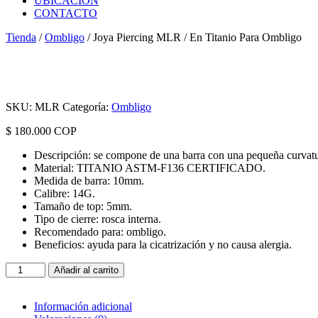
UBICACIÓN
CONTACTO
Tienda
/
Ombligo
/ Joya Piercing MLR / En Titanio Para Ombligo
SKU:
MLR
Categoría:
Ombligo
$
180.000
COP
Descripción: se compone de una barra con una pequeña curvatur
Material: TITANIO ASTM-F136 CERTIFICADO.
Medida de barra: 10mm.
Calibre: 14G.
Tamaño de top: 5mm.
Tipo de cierre: rosca interna.
Recomendado para: ombligo.
Beneficios: ayuda para la cicatrización y no causa alergia.
Joya
Añadir al carrito
Piercing
MLR
/
Información adicional