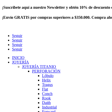
¡Suscríbete aquí a nuestro Newsletter y obtén 10% de descuento
¡Envío GRATIS por compras superiores a $350.000. Compra ah
Seguir
Seguir
Seguir
Seguir
INICIO
JOYERÍA
JOYERÍA TITANIO
PERFORACIÓN
Lóbulo
Helix
Tragus
Flat
Conch
Rook
Daith
Industrial
Forward