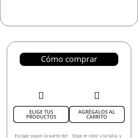
Cómo comprar


ELIGE TUS
AGRÉGALOS AL
PRODUCTOS
CARRITO
Escoge según la parte del
Elige el color y la talla, y